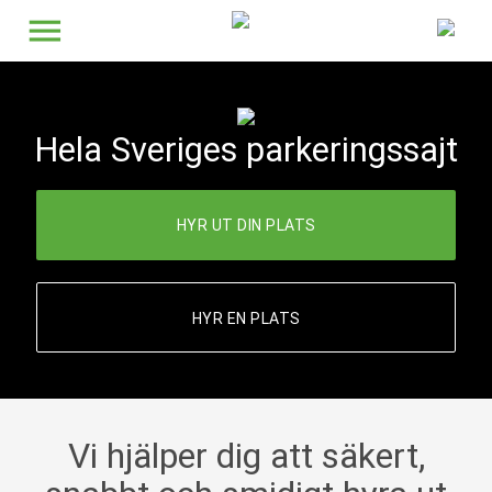
menu
Hela Sveriges parkeringssajt
HYR UT DIN PLATS
HYR EN PLATS
Vi hjälper dig att säkert,