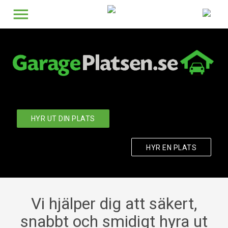
menu
Hela Sveriges parkeringssajt
HYR UT DIN PLATS
HYR EN PLATS
Vi hjälper dig att säkert,
snabbt och smidigt hyra ut