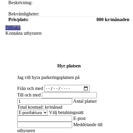
Beskrivning:
Bekvämligheter:
Pris/plats:
800 kr/månaden
Tillbaka
Kontakta uthyraren
Hyr platsen
Jag vill hyra parkeringsplatsen på
Från och med
Till och med
Antal platser
Total kostnad:
kr/månad
Välj betalningssätt
E-post
Meddelande till
uthyraren