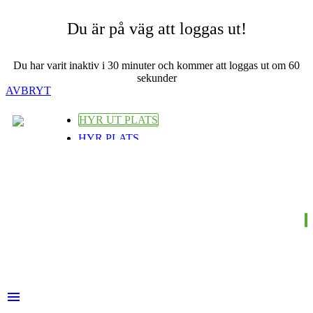
Du är på väg att loggas ut!
Du har varit inaktiv i 30 minuter och kommer att loggas ut om
60
sekunder
AVBRYT
HYR UT PLATS
HYR PLATS
LOGGA IN ELLER REGISTRERA
HYR PLATS
HYR UT PLATS
LOGGA IN
menu